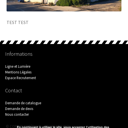
Agence de Chamborigaud
TEST TEST
Agence de Saint-Ambroix
Informations
Agence de Saint-Martin-de-Valgalgues
Ligne et Lumière
Mentions Légales
Espace Recrutement
Contact
Aménagement Extérieur
Demande de catalogue
Demande de devis
Nous contacter
Assainissement
© CORBIER MATÉRIAUX - TOUT FAIRE 2026
En continuant à utiliser le site, vous acceptez l’utilisation des