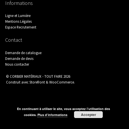
Informations
Agence de Chamborigaud
Ligne et Lumière
Mentions Légales
Espace Recrutement
Agence de Saint-Ambroix
Contact
Demande de catalogue
Demande de devis
Nous contacter
Agence de Saint-Martin-de-Valgalgues
© CORBIER MATÉRIAUX - TOUT FAIRE 2026
Construit avec Storefront & WooCommerce
.
Aménagement Extérieur
En continuant à utiliser le site, vous acceptez l’utilisation des
Accepter
cookies.
Plus d’informations
Assainissement