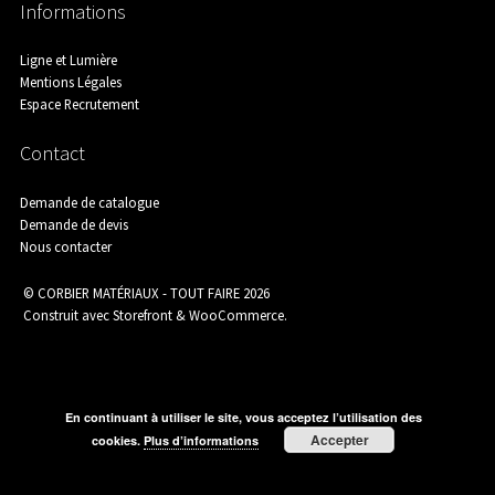
Informations
Agence de Chamborigaud
Ligne et Lumière
Mentions Légales
Espace Recrutement
Agence de Saint-Ambroix
Contact
Demande de catalogue
Demande de devis
Nous contacter
Agence de Saint-Martin-de-Valgalgues
© CORBIER MATÉRIAUX - TOUT FAIRE 2026
Construit avec Storefront & WooCommerce
.
Aménagement Extérieur
En continuant à utiliser le site, vous acceptez l’utilisation des
Accepter
cookies.
Plus d’informations
Assainissement