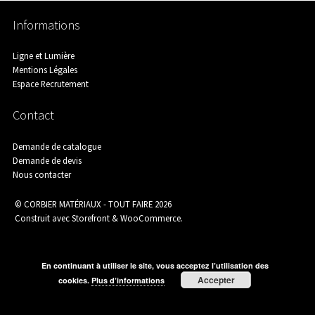
Informations
Agence de Chamborigaud
Ligne et Lumière
Mentions Légales
Espace Recrutement
Agence de Saint-Ambroix
Contact
Demande de catalogue
Agence de Saint-Martin-de-Valgalgues
Demande de devis
Nous contacter
© CORBIER MATÉRIAUX - TOUT FAIRE 2026
Construit avec Storefront & WooCommerce
.
Aménagement Extérieur
En continuant à utiliser le site, vous acceptez l’utilisation des
Accepter
cookies.
Plus d’informations
Assainissement