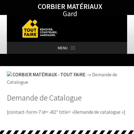
CORBIER MATÉRIAUX
Aller
Aller
Gard
à
au
la
contenu
navigation
MENU
Accueil
CORBIER MATÉRIAUX - TOUT FAIRE
→ Demande de
Catalogue
Actualités
Demande de Catalogue
[contact-form-7 id= »82″ title= »Demande de catalogue »]
Agence de Barjac