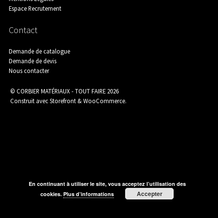
Espace Recrutement
Agence de Chamborigaud
Contact
Demande de catalogue
Demande de devis
Agence de Saint-Ambroix
Nous contacter
© CORBIER MATÉRIAUX - TOUT FAIRE 2026
Construit avec Storefront & WooCommerce
.
Agence de Saint-Martin-de-Valgalgues
Aménagement Extérieur
En continuant à utiliser le site, vous acceptez l’utilisation des
Accepter
cookies.
Plus d’informations
Assainissement