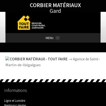
CORBIER MATÉRIAUX
Aller
Aller
Gard
à
au
la
contenu
navigation
MENU
Accueil
CORBIER MATÉRIAUX - TOUT FAIRE
→ Agence de Saint-
Martin-de-Valgalgues
Actualités
Informations
Agence de Barjac
Ligne et Lumière
Mentions Légales