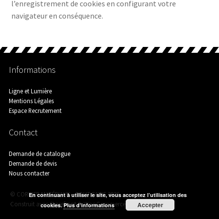
l’enregistrement de cookies en configurant votre
Menuiserie Et Aménagement
navigateur en conséquence.
Nos Agences
Informations
Horaires d’ouverture
Ligne et Lumière
Mentions Légales
Espace Recrutement
Visite Guidée
Contact
Demande de catalogue
Demande de devis
Nos Services
Nous contacter
© CORBIER MATÉRIAUX - TOUT FAIRE 2026
En continuant à utiliser le site, vous acceptez l’utilisation des
Construit avec Storefront & WooCommerce
.
Accepter
cookies.
Plus d’informations
Nous écrire