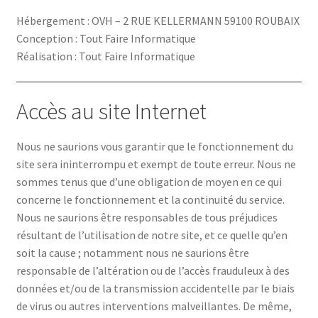
Hébergement : OVH – 2 RUE KELLERMANN 59100 ROUBAIX
Agence de Chamborigaud
Conception : Tout Faire Informatique
Réalisation : Tout Faire Informatique
Agence de Saint-Ambroix
Accès au site Internet
Nous ne saurions vous garantir que le fonctionnement du
Agence de Saint-Martin-de-Valgalgues
site sera ininterrompu et exempt de toute erreur. Nous ne
sommes tenus que d’une obligation de moyen en ce qui
concerne le fonctionnement et la continuité du service.
Nous ne saurions être responsables de tous préjudices
Aménagement Extérieur
résultant de l’utilisation de notre site, et ce quelle qu’en
soit la cause ; notamment nous ne saurions être
responsable de l’altération ou de l’accès frauduleux à des
données et/ou de la transmission accidentelle par le biais
Assainissement
de virus ou autres interventions malveillantes. De même,