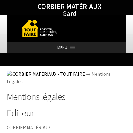
CORBIER MATÉRIAUX
Aller
Aller
Gard
à
au
la
contenu
navigation
MENU
Accueil
CORBIER MATÉRIAUX - TOUT FAIRE
→ Mentions
Légales
Actualités
Mentions légales
Editeur
Agence de Barjac
CORBIER MATÉRIAUX