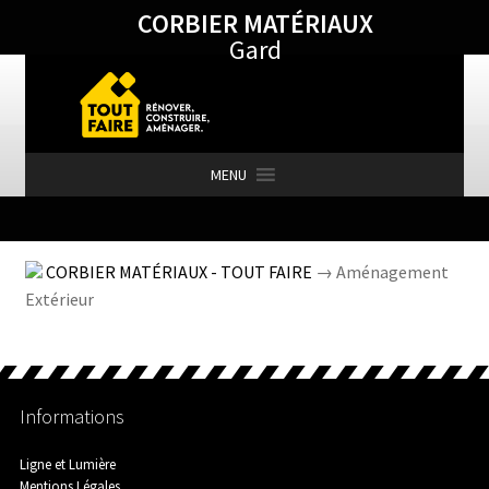
CORBIER MATÉRIAUX
Aller
Aller
Gard
à
au
la
contenu
navigation
MENU
Accueil
CORBIER MATÉRIAUX - TOUT FAIRE
→ Aménagement
Extérieur
Actualités
Informations
Agence de Barjac
Ligne et Lumière
Mentions Légales