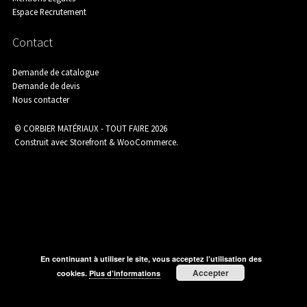
Espace Recrutement
Agence de Chamborigaud
Contact
Demande de catalogue
Demande de devis
Agence de Saint-Ambroix
Nous contacter
© CORBIER MATÉRIAUX - TOUT FAIRE 2026
Construit avec Storefront & WooCommerce
.
Agence de Saint-Martin-de-Valgalgues
Aménagement Extérieur
En continuant à utiliser le site, vous acceptez l’utilisation des
Accepter
cookies.
Plus d’informations
Assainissement